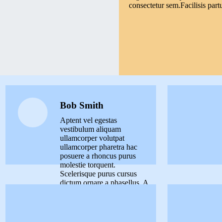
consectetur sem.Facilisis partu
Bob Smith
Aptent vel egestas
vestibulum aliquam
ullamcorper volutpat
ullamcorper pharetra hac
posuere a rhoncus purus
molestie torquent.
Scelerisque purus cursus
dictum ornare a phasellus. A
augue venenatis adipiscing.